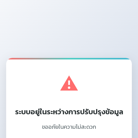
⚠️
ระบบอยู่ในระหว่างการปรับปรุงข้อมูล
ขออภัยในความไม่สะดวก